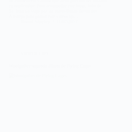
de Homem em Catarse que tiene previsto ser lanzado
en septiembre. Para acompañar este tema, João de
Sá hizo un viaje por las maravillosas tierras del
Alentejo para grabar este videoclip…
Noemí Sánchez
11/07/2017
VIDEOCLIPS
Woolgather segundo álbum de Flying Cages