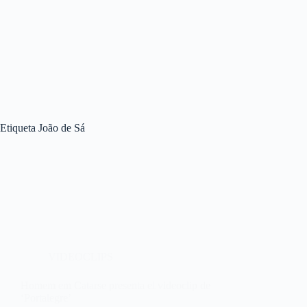
Etiqueta
João de Sá
VIDEOCLIPS
Homem em Catarse presenta el videoclip de
‘Portalegre’