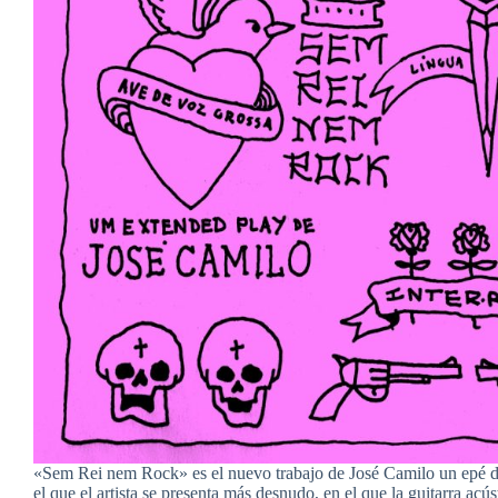
«Sem Rei nem Rock» es el nuevo trabajo de José Camilo un epé d
el que el artista se presenta más desnudo, en el que la guitarra acú