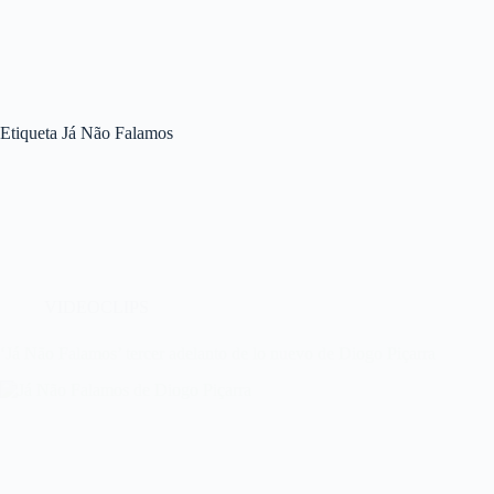
Etiqueta
Já Não Falamos
VIDEOCLIPS
‘Já Não Falamos’ tercer adelanto de lo nuevo de Diogo Piçarra