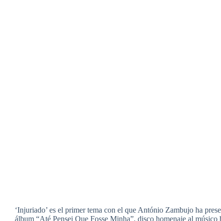
‘Injuriado’ es el primer tema con el que António Zambujo ha pres
álbum “Até Pensei Que Fosse Minha”, disco homenaje al músico 