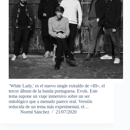
‘White Lady,’ es el nuevo single extraído de «III», el
tercer álbum de la banda portuguesa. Evols. Este
tema supone un viaje inmersivo sobre un ser
mitológico que a menudo parece real. Versión
reducida de un tema más experimental, el…
Noemí Sánchez
21/07/2020