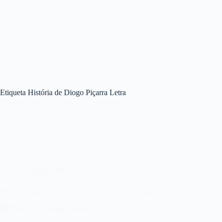
Etiqueta
História de Diogo Piçarra Letra
VIDEOCLIPS
‘História’ segundo adelanto de lo nuevo de Diogo Piçarra