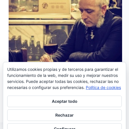
Utilizamos cookies propias y de terceros para garantizar el
funcionamiento de la web, medir su uso y mejorar nuestros
servicios. Puede aceptar todas las cookies, rechazar las no
necesarias o configurar sus preferencias.
Política de cookies
O Gajo nace en Lisboa en la primavera de 2016 de
la mano de João Morais. Después de tocar por todo
el país durante seis meses, en 2017 lanza su primer
Aceptar todo
disco: «Longe do Chão» que sale a la venta…
Noemí Sánchez
06/05/2017
Rechazar
Configurar