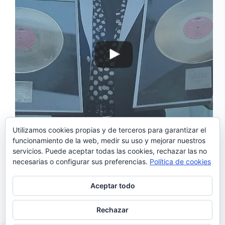
Utilizamos cookies propias y de terceros para garantizar el
funcionamiento de la web, medir su uso y mejorar nuestros
servicios. Puede aceptar todas las cookies, rechazar las no
‘Greatest hits‘ es el primer sencillo de «Modern
necesarias o configurar sus preferencias.
Política de cookies
Dancing» nuevo álbum de White Haus que sale
mañana 30 de septiembre, a la venta. White Haus es
el proyecto en solitario de João Vieira (Dj Kitten/ X-
Aceptar todo
Wife (cantante/guitarrista) . Su carrera como…
Noemí Sánchez
29/09/2016
Rechazar