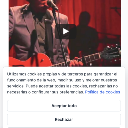
Utilizamos cookies propias y de terceros para garantizar el
funcionamiento de la web, medir su uso y mejorar nuestros
servicios. Puede aceptar todas las cookies, rechazar las no
‘Lenço Enxuto’ de Samuel Úria es nuestra canción
necesarias o configurar sus preferencias.
Política de cookies
del domingo. El tema pertenece a su álbum «O
Grande Medo do Pequeno Mundo» publicado
en 2013 . En la versión del disco, canta a dúo el
Aceptar todo
tema junto con Manel Cruz de Ornatos Violeta,…
Noemí Sánchez
17/07/2016
Rechazar