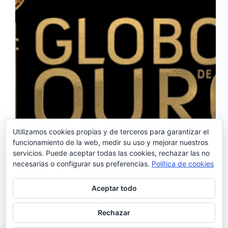
Utilizamos cookies propias y de terceros para garantizar el
funcionamiento de la web, medir su uso y mejorar nuestros
El próximo 21 de mayo se celebrará en el Coliseu
servicios. Puede aceptar todas las cookies, rechazar las no
dos Recreios de Lisboa, la gala de los premios
necesarias o configurar sus preferencias.
Política de cookies
Globos de Ouro 2017 (Globos de oro) donde se
dará a conocer quiénes son los mejores del año en
diversas categorías…
Aceptar todo
Noemí Sánchez
03/05/2017
1 comentario
Rechazar