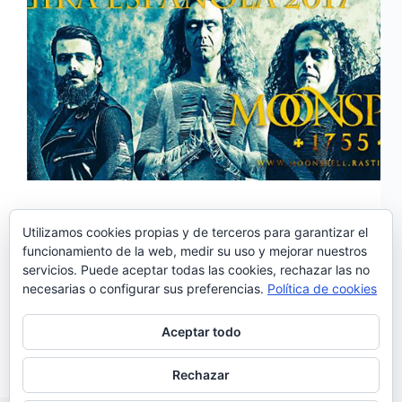
Utilizamos cookies propias y de terceros para garantizar el
funcionamiento de la web, medir su uso y mejorar nuestros
En noviembre comienza la gira española
servicios. Puede aceptar todas las cookies, rechazar las no
de Moonspell. La banda portuguesa vuelve a nuestro
necesarias o configurar sus preferencias.
Política de cookies
país para presentar su nuevo trabajo: «1755» que
saldrá a la venta el 3 de noviembre publicado por
Napalm records. «1755» es el primer trabajo que el
Aceptar todo
grupo publica completamente cantado…
Noemí Sánchez
27/09/2017
Rechazar