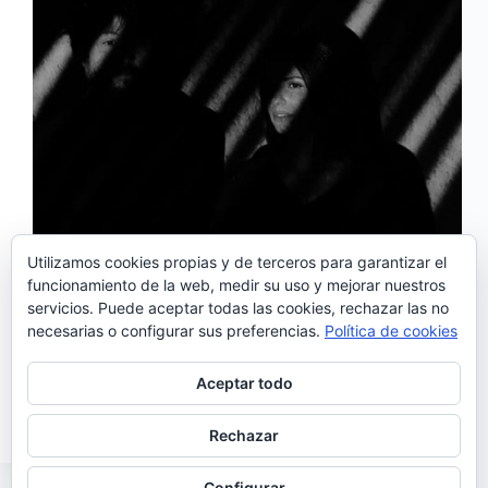
Utilizamos cookies propias y de terceros para garantizar el
funcionamiento de la web, medir su uso y mejorar nuestros
servicios. Puede aceptar todas las cookies, rechazar las no
Este mes se retoma la gira de Lina_Raül Refree en
necesarias o configurar sus preferencias.
Política de cookies
España. Su maravilloso proyecto conjunto que
fusiona fado y electrónica de una manera elegante y
exquisita, tuvo que cancelar muy a su pesar los
Aceptar todo
conciertos que tenían programados debido a…
Noemí Sánchez
13/07/2020
Rechazar
Configurar