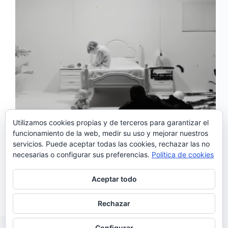
Utilizamos cookies propias y de terceros para garantizar el
funcionamiento de la web, medir su uso y mejorar nuestros
servicios. Puede aceptar todas las cookies, rechazar las no
‘Ghost’, es el último single lanzado por la banda
necesarias o configurar sus preferencias.
Política de cookies
Whales. Este nuevo tema formará parte de su disco
de estreno que tienen previsto publicar en marzo. El
videoclip, realizado de nuevo por Casota Collective
Aceptar todo
como el anterior, ha sido grabado en plano…
Noemí Sánchez
06/01/2018
Rechazar
Configurar