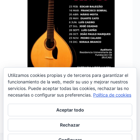
Utilizamos cookies propias y de terceros para garantizar el
funcionamiento de la web, medir su uso y mejorar nuestros
servicios. Puede aceptar todas las cookies, rechazar las no
Este viernes 23 de febrero comienza en la Fundación
necesarias o configurar sus preferencias.
Política de cookies
CB un ciclo de conciertos de fado en el auditorio de
la Residencia Universitaria RUCAB. El objetivo de
esta iniciativa de la Fundación es potenciar el
Aceptar todo
concepto de Eurociudad Badajoz-Elvas; <<que…
Noemí Sánchez
20/02/2018
Rechazar
Configurar