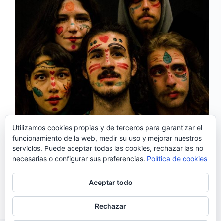
Utilizamos cookies propias y de terceros para garantizar el
funcionamiento de la web, medir su uso y mejorar nuestros
servicios. Puede aceptar todas las cookies, rechazar las no
El 22 de marzo será publicado por la discográfica
necesarias o configurar sus preferencias.
Política de cookies
Revolve, el primer epé de Unsafe Space Garden,
una banda de canciones pop con gran dosis de
humor en sus letras. En sus temas conviven la
Aceptar todo
solemnidad de las melodías llamativas…
Noemí Sánchez
15/03/2019
Rechazar