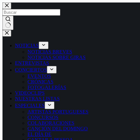
Saltar
al
contenido
Sin
resultados
NOTICIAS
NOTICIAS BREVES
NOTICIAS SOBRE GIRAS
ENTREVISTAS
CONCIERTOS
EVENTOS
CRÓNICAS
FOTOGALERÍAS
VIDEOCLIPS
NUESTRAS LISTAS
ESPECIALES
ARTISTAS PORTUGUESES
CONCURSOS
COLABORACIONES
CANCIÓN DEL DOMINGO
EL DÍA DE
CANTAR A PESSOA