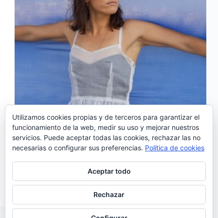
Utilizamos cookies propias y de terceros para garantizar el
funcionamiento de la web, medir su uso y mejorar nuestros
servicios. Puede aceptar todas las cookies, rechazar las no
Carminho será este año la protagonista de la quinta
necesarias o configurar sus preferencias.
Política de cookies
edición del Festival de Fados de Segovia. El
concierto tendrá lugar el lunes 9 de agosto a las
22:00h en el jardín de los Zuloagas. Como otros
Aceptar todo
años el festival está…
Noemí Sánchez
02/08/2021
Rechazar
Configurar