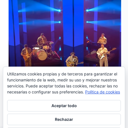
Utilizamos cookies propias y de terceros para garantizar el
funcionamiento de la web, medir su uso y mejorar nuestros
servicios. Puede aceptar todas las cookies, rechazar las no
La banda madeirense NAPA se coronó ganadora del
necesarias o configurar sus preferencias.
Política de cookies
Festival da Canção 2025 con su tema «Deslocado» y
representará a Portugal en el 68º Festival de
Eurovisión que se celebrará el próximo mes de mayo
Aceptar todo
en Basilea, Suiza. La final del…
Noemí Sánchez
09/03/2025
Rechazar