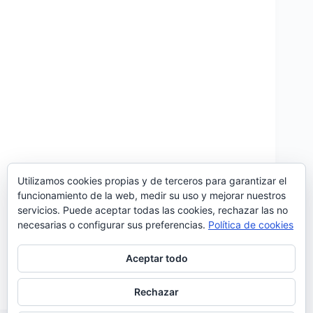
Utilizamos cookies propias y de terceros para garantizar el
funcionamiento de la web, medir su uso y mejorar nuestros
Dos años después del fantástico «Carga de
servicios. Puede aceptar todas las cookies, rechazar las no
Ombro»(2016), Samuel Úria vuelve con un nuevo
necesarias o configurar sus preferencias.
Política de cookies
trabajo: «Marcha Atroz», un epé compuesto por 4
temas: ‘Ferrugem’, ‘Fusão’, ‘Mãos’ y ‘Vem de
Novo’ que han sido lanzados simultáneamente con
Aceptar todo
un videoclip acompañando cada…
Noemí Sánchez
31/10/2018
Rechazar