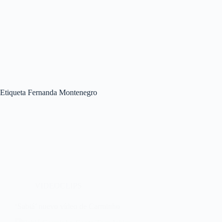
Etiqueta
Fernanda Montenegro
VIDEOCLIPS
‘Sabiá’ nuevo vídeo de Carminho