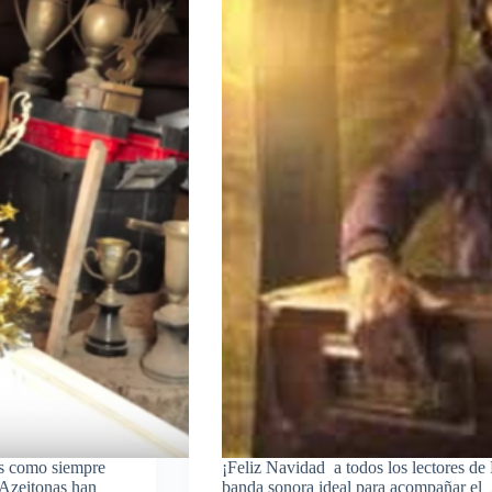
s como siempre
¡Feliz Navidad a todos los lectores d
 Azeitonas han
banda sonora ideal para acompañar el 2