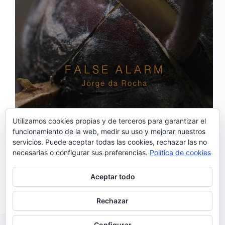
Utilizamos cookies propias y de terceros para garantizar el
funcionamiento de la web, medir su uso y mejorar nuestros
servicios. Puede aceptar todas las cookies, rechazar las no
‘False Alarm’ es el segundo avance del nuevo disco
necesarias o configurar sus preferencias.
Política de cookies
de Jorge da Rocha que verá la luz este año y llevará
por título «BLAU». Este nuevo tema supone un
registro muy diferente respecto a la propuesta de su
Aceptar todo
anterior trabajo,…
Noemí Sánchez
16/01/2020
Rechazar
Configurar