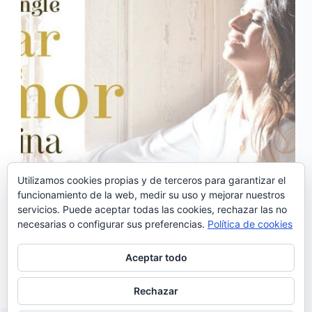
Utilizamos cookies propias y de terceros para garantizar el
funcionamiento de la web, medir su uso y mejorar nuestros
servicios. Puede aceptar todas las cookies, rechazar las no
‘Falar de Amor’ es el adelanto del nuevo trabajo de
necesarias o configurar sus preferencias.
Política de cookies
Carolina. El tema ha sido compuesto por Diogo
Clemente y Carolina Deslandes, con letra de esta
última. El tema formará parte de lo que será el
Aceptar todo
segundo álbum de la…
Noemí Sánchez
22/04/2017
Rechazar