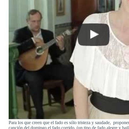
Para los que creen que el fado es sólo tristeza y saudade, propo
canción del domingo el fado corrido, (un tipo de fado alegre y bai