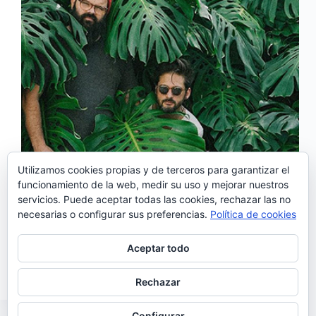
Utilizamos cookies propias y de terceros para garantizar el
funcionamiento de la web, medir su uso y mejorar nuestros
servicios. Puede aceptar todas las cookies, rechazar las no
‘Faca Cega’ es el nuevo tema de de la banda PAUS,
necesarias o configurar sus preferencias.
Política de cookies
extraído del disco “Madeira” editado a principios
del mes de Abril. “Madeira” está formado por 9
canciones y vídeos en los que la banda muestra su
Aceptar todo
pasión por la isla de Madeira…
Noemí Sánchez
10/08/2018
Rechazar
Configurar