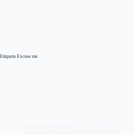
Etiqueta
Excuse me
NOTICIAS BREVES
El nuevo disco de Salvador Sobral sale el 29 de marzo