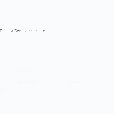
Etiqueta
Evento letra traducida
VIDEOCLIPS
‘Evento’ segundo adelanto de lo nuevo de Moonspell