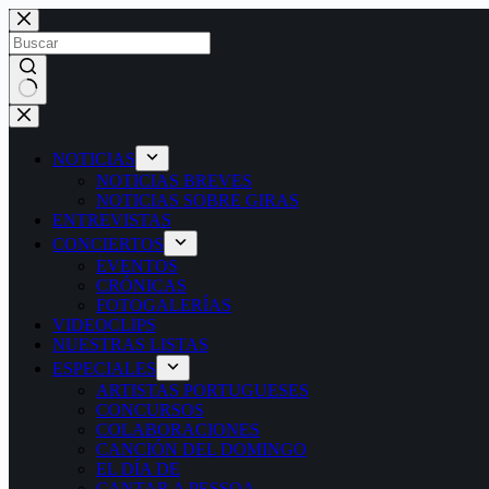
Saltar
al
contenido
Sin
resultados
NOTICIAS
NOTICIAS BREVES
NOTICIAS SOBRE GIRAS
ENTREVISTAS
CONCIERTOS
EVENTOS
CRÓNICAS
FOTOGALERÍAS
VIDEOCLIPS
NUESTRAS LISTAS
ESPECIALES
ARTISTAS PORTUGUESES
CONCURSOS
COLABORACIONES
CANCIÓN DEL DOMINGO
EL DÍA DE
CANTAR A PESSOA