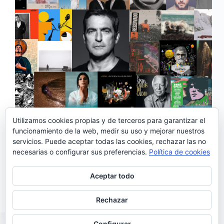
Utilizamos cookies propias y de terceros para garantizar el
funcionamiento de la web, medir su uso y mejorar nuestros
servicios. Puede aceptar todas las cookies, rechazar las no
Este año llegamos un poco más tarde de lo habitual
necesarias o configurar sus preferencias.
Política de cookies
pero es que 2021 ha sido un año especialmente
prolífico en la música portuguesa ya que han visto la
luz muchos álbumes cuyo lanzamiento fue retrasado
Aceptar todo
por la pandemia y…
Noemí Sánchez
03/01/2022
Rechazar
Configurar