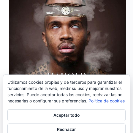
Utilizamos cookies propias y de terceros para garantizar el
Harold, conocido por ser parte de
funcionamiento de la web, medir su uso y mejorar nuestros
GROGnation acaba de publicar su segundo
servicios. Puede aceptar todas las cookies, rechazar las no
álbum:«Tudo Tem Seu Tempo», sucesor de «Indiana
necesarias o configurar sus preferencias.
Política de cookies
Jones» (2016). Este nuevo álbum está compuesto
por 12 temas e incluye producciones firmadas por El
Conductor, FRXH, Migz y Holly. «Tudo Tem Seu
Aceptar todo
Tempo»,…
Noemí Sánchez
25/10/2019
Rechazar