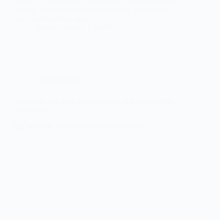
será el 17 de mayo en el Auditorio Conde Duque de
Madrid. Si quieres asistir al concierto, participa en
nuestro concurso y gana…
Noemí Sánchez
04/05/2017
CONCURSOS
Concurso José Cid: gana entradas para su concierto
en Madrid