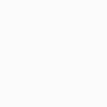
El pianista, compositor y director de orquesta Rui
Massena, dará un concierto único en España. La cita