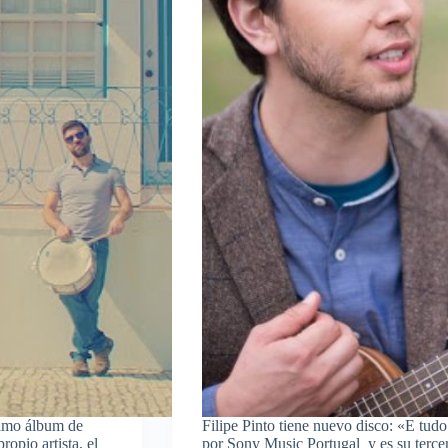
timo álbum de
Filipe Pinto tiene nuevo disco: «E tudo 
opio artista, el
por Sony Music Portugal y es su terce