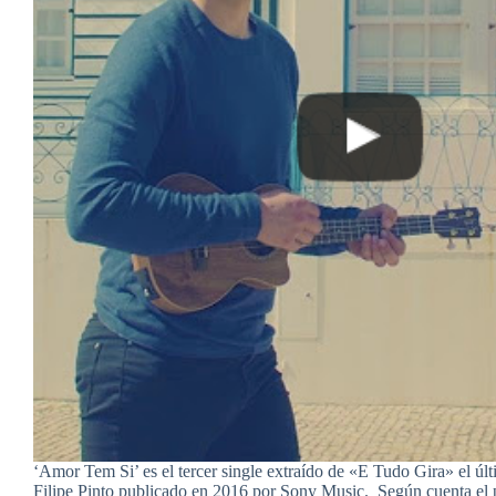
‘Amor Tem Si’ es el tercer single extraído de «E Tudo Gira» el úl
Filipe Pinto publicado en 2016 por Sony Music. Según cuenta el pr