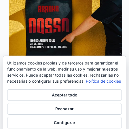
Utilizamos cookies propias y de terceros para garantizar el
funcionamiento de la web, medir su uso y mejorar nuestros
La Sala Independance de Madrid recibe el 31 de
servicios. Puede aceptar todas las cookies, rechazar las no
mayo a uno de los artistas más internacionales de
necesarias o configurar sus preferencias.
Política de cookies
Portugal: Branko. Creador, productor y DJ de
BURAKA SOM SISTEMA, ha recorrido el mundo
compartiendo esa fusión de experiencias, sonidos y
Aceptar todo
vivencias…
Noemí Sánchez
23/05/2019
Rechazar
Configurar