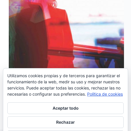
Utilizamos cookies propias y de terceros para garantizar el
funcionamiento de la web, medir su uso y mejorar nuestros
Mañana sale a la venta «Sempre» el esperado
servicios. Puede aceptar todas las cookies, rechazar las no
nuevo trabajo de Kátia Guerreiro. Después del
necesarias o configurar sus preferencias.
Política de cookies
adelanto que supuso ‘Quem diria’, ahora podemos
escuchar otro tema del nuevo álbum de la fadista que
ha sido producido por el mítico José Mário Branco:
Aceptar todo
‘Direi…
Noemí Sánchez
12/09/2018
Rechazar