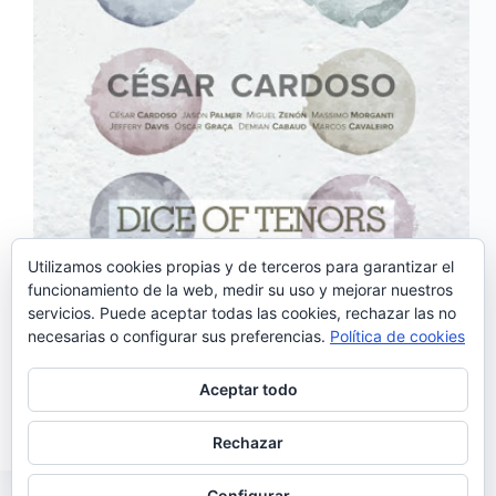
Utilizamos cookies propias y de terceros para garantizar el
funcionamiento de la web, medir su uso y mejorar nuestros
servicios. Puede aceptar todas las cookies, rechazar las no
Hoy celebramos el día mundial del jazz con el nuevo
necesarias o configurar sus preferencias.
Política de cookies
álbum del músico portugués César Cardoso: «Dice
of tenors» un disco que surge de la intención del
artista de buscar nuevos enfoques, caminos e ideas
Aceptar todo
de composición y arreglo, a…
Noemí Sánchez
30/04/2020
Rechazar
Configurar