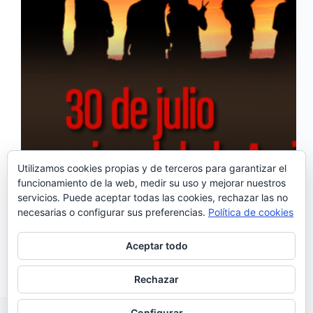
Utilizamos cookies propias y de terceros para garantizar el
funcionamiento de la web, medir su uso y mejorar nuestros
servicios. Puede aceptar todas las cookies, rechazar las no
Hoy se celebra el día internacional de la amistad y
necesarias o configurar sus preferencias.
Política de cookies
No sólo fado se une a esta celebración proponiendo
una serie de canciones que hablan sobre amistad
como los fados de Gisela João y Ana Moura, que
Aceptar todo
han sido fruto…
Noemí Sánchez
30/07/2016
Rechazar
Configurar