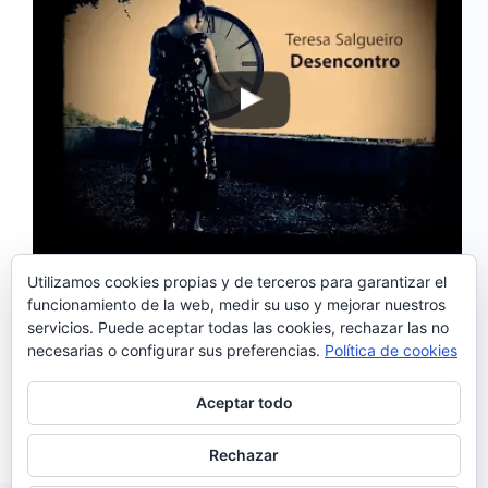
Utilizamos cookies propias y de terceros para garantizar el
funcionamiento de la web, medir su uso y mejorar nuestros
‘Desencontro’ es el nuevo sencillo de «O
servicios. Puede aceptar todas las cookies, rechazar las no
Horizonte», el segundo disco en solitario de Teresa
necesarias o configurar sus preferencias.
Política de cookies
Salgueiro editado en 2016. Teresa Salgueiro actuará
el 7 de julio en el Festival de Música Internacional
de Trujillo. Toda la información en nuestra
Aceptar todo
sección…
Noemí Sánchez
04/07/2017
Rechazar