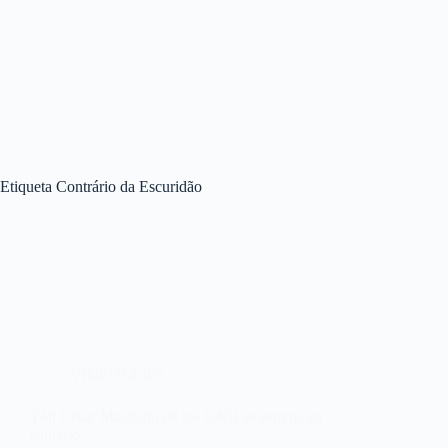
Etiqueta
Contrário da Escuridão
VIDEOCLIPS
Tóli César Machado de los GNR se estrena en
solitario