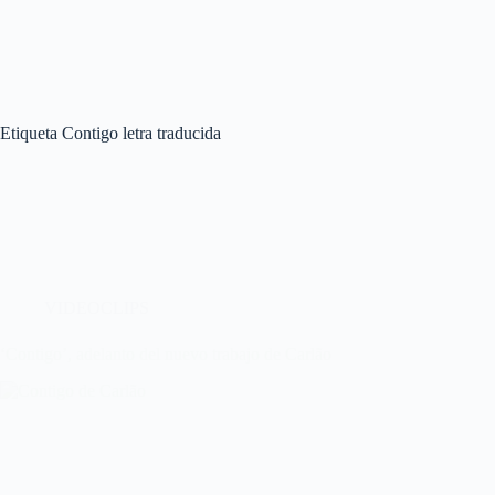
Etiqueta
Contigo letra traducida
VIDEOCLIPS
‘Contigo’, adelanto del nuevo trabajo de Carlão