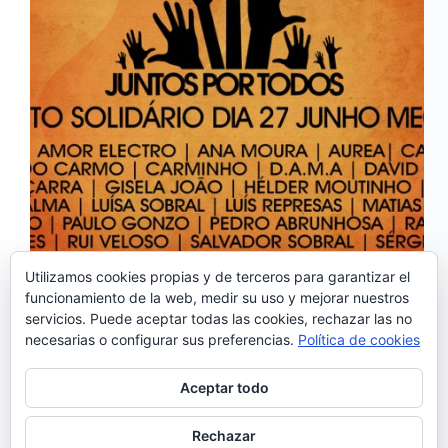
Utilizamos cookies propias y de terceros para garantizar el
funcionamiento de la web, medir su uso y mejorar nuestros
Los músicos portugueses se unen para ayudar a las
servicios. Puede aceptar todas las cookies, rechazar las no
víctimas de los terribles incendios de Pedrógão
necesarias o configurar sus preferencias.
Política de cookies
Grande y zonas limítrofes actuando gratis en varios
conciertos solidarios. Desde que se desencadenó el
terrible incendio, varias han sido las iniciativas en
Aceptar todo
el…
Noemí Sánchez
24/06/2017
Rechazar