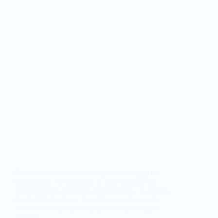
Concierto de Fanfarra Káustika en Santiago de
Compostela El nombre y la provocación que
acompaña a la naturaleza de la música y al espíritu
de rebeldía. Fanfarra Káustika presenta en este
formato un espectáculo proyectado para salas y
grandes…