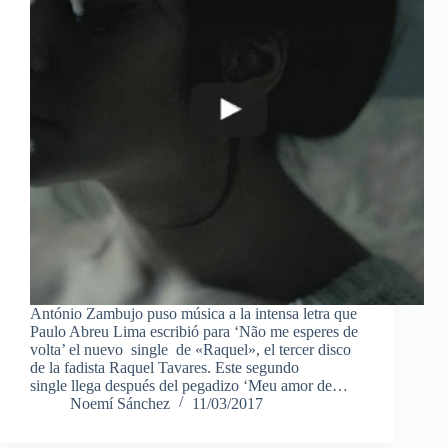
António Zambujo puso música a la intensa letra que
Paulo Abreu Lima escribió para ‘Não me esperes de
volta’ el nuevo single de «Raquel», el tercer disco
de la fadista Raquel Tavares. Este segundo
single llega después del pegadizo ‘Meu amor de…
Noemí Sánchez
11/03/2017