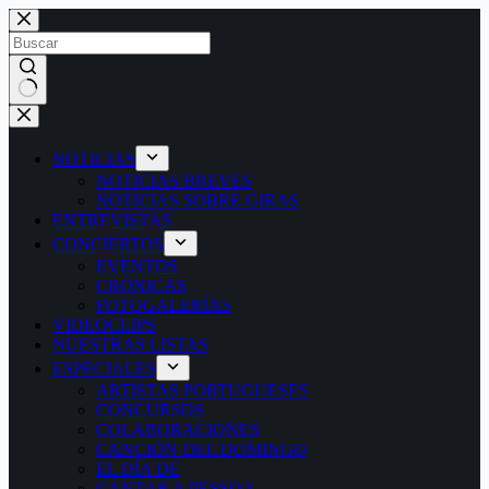
Saltar
al
contenido
Sin
resultados
NOTICIAS
NOTICIAS BREVES
NOTICIAS SOBRE GIRAS
ENTREVISTAS
CONCIERTOS
EVENTOS
CRÓNICAS
FOTOGALERÍAS
VIDEOCLIPS
NUESTRAS LISTAS
ESPECIALES
ARTISTAS PORTUGUESES
CONCURSOS
COLABORACIONES
CANCIÓN DEL DOMINGO
EL DÍA DE
CANTAR A PESSOA