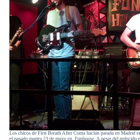
Los chicos de First Breath After Coma hacían parada en Madrid en
el pasado martes 23 de mayo en Funhouse. A pesar del reducido es