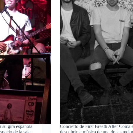
 su gira española
Concierto de First Breath After Coma
pacio de la sala,
descubrir la música de una de las mejo