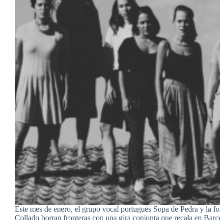
Este mes de enero, el grupo vocal portugués Sopa de Pedra y la f
Collado borran fronteras con una gira conjunta que recala en Bar