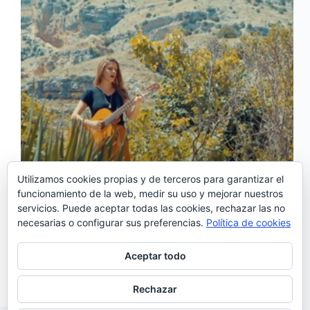
Utilizamos cookies propias y de terceros para garantizar el
funcionamiento de la web, medir su uso y mejorar nuestros
‘Cantos do fado’ es el nuevo single extraído de
servicios. Puede aceptar todas las cookies, rechazar las no
«Clarões», el álbum de estreno de la cantante
necesarias o configurar sus preferencias.
Política de cookies
brasileña Manu Saggioro cuyo videoclip se ha
grabado en España y más concretamente en
Albarracín y Belchite. El videoclip dirigido por Fons
Aceptar todo
Montevírgenes…
Noemí Sánchez
19/05/2020
Rechazar