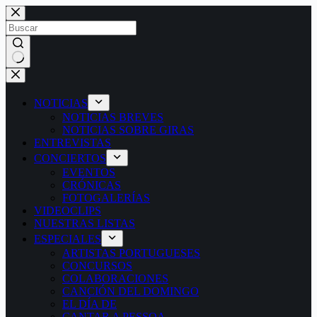
Saltar
al
contenido
Sin
resultados
NOTICIAS
NOTICIAS BREVES
NOTICIAS SOBRE GIRAS
ENTREVISTAS
CONCIERTOS
EVENTOS
CRÓNICAS
FOTOGALERÍAS
VIDEOCLIPS
NUESTRAS LISTAS
ESPECIALES
ARTISTAS PORTUGUESES
CONCURSOS
COLABORACIONES
CANCIÓN DEL DOMINGO
EL DÍA DE
CANTAR A PESSOA