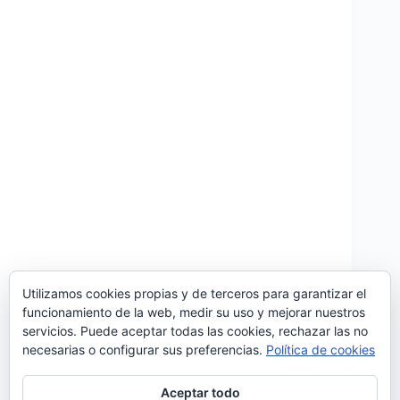
Utilizamos cookies propias y de terceros para garantizar el
funcionamiento de la web, medir su uso y mejorar nuestros
El sábado 25 de mayo tendrá lugar en el Xardín de
servicios. Puede aceptar todas las cookies, rechazar las no
Julia, en Santiago de Compostela, el evento
necesarias o configurar sus preferencias.
Política de cookies
«Recreios, uma jornada portuguesa» organizado
por Desconcierto Cultural que rinde homenaje a la
cultura del país vecino. El evento propone tres
Aceptar todo