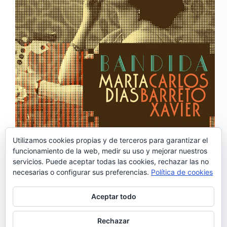
Utilizamos cookies propias y de terceros para garantizar el
funcionamiento de la web, medir su uso y mejorar nuestros
Tras la creación del tema ‘Esse nosso amor’ que
servicios. Puede aceptar todas las cookies, rechazar las no
formaba parte del disco recopilatorio «Best Of», de
necesarias o configurar sus preferencias.
Política de cookies
la cantante Marta Dias, surgió el proyecto del álbum
«Bandida» junto a Carlos Barreto Xavier. Marta
Dias y Carlos Barreto Xavier se conocieron hace
Aceptar todo
20…
Noemí Sánchez
11/06/2018
Rechazar