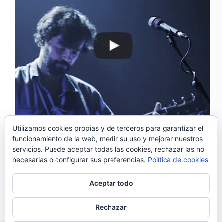
Utilizamos cookies propias y de terceros para garantizar el
funcionamiento de la web, medir su uso y mejorar nuestros
‘Quem me dera’ es el tema que
servicios. Puede aceptar todas las cookies, rechazar las no
cierra «Mediterrâneo», el excepcional primer álbum
necesarias o configurar sus preferencias.
Política de cookies
de Valter Lobo. Un precioso tema que como sólo
pasa con las buenas canciones, en directo suena
incluso mejor. Valter Lobo renueva y actualiza el
Aceptar todo
concepto de cantautor y lo…
Noemí Sánchez
30/03/2017
Rechazar